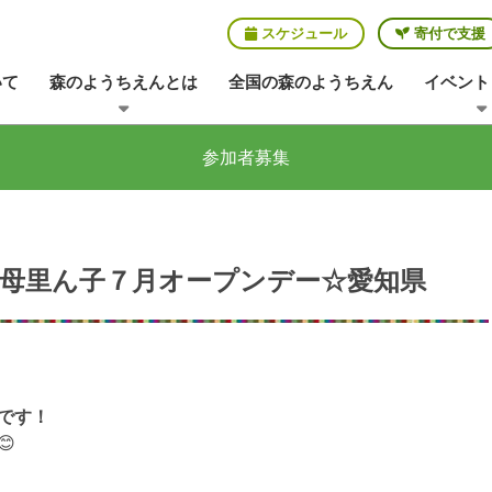
スケジュール
寄付で支援
いて
森のようちえんとは
全国の森のようちえん
イベント
参加者募集
母里ん子７月オープンデー☆愛知県
です！
