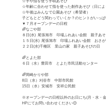
☆手や指を使う手唄あそび
☆年齢に合わせて指を使った創作あそび（日によ
☆午後はみんなで公園あそび（希望者）
子どもとどう関わっていくか？のヒントがいっぱ
▼７月オープンデーの日程
🌈なごや部
８日(水) 尾張旭市 印場ふれあい会館 親子あ
１５日(水) 尾張旭市 印場ふれあい会館 おさ
２２日(水)千種区 里山の家 親子あそびの日
🌈とよた部
６日（水）豊田市 とよた市民活動センター
🌈岡崎かりや部
8日（水）刈谷市 中部市民館
15日（水）安城市 安祥公民館
※オープンデーの日程以外のお日にち(月・水・金
HPにてお問い合わせください😊