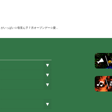
がいっぱい☆母里ん子７月オープンデー☆愛...