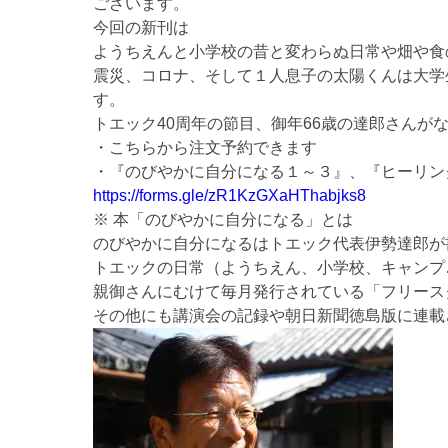
ございます。
今回の新刊は
ようちえんと小学校の昔と変わらぬ日常や畑や食
震災、コロナ、そして１人息子の太陽くんは大学
す。
トエック40周年の節目、御年66歳の達郎さんが
・こちらから注文予約できます
・『のびやかに自分になる１～３』、『ヒーリン
https://forms.gle/zR1KzGXaHThabjks8
※ 本「のびやかに自分になる」とは
のびやかに自分になるはトエック代表伊勢達郎が
トエックの日常（ようちえん、小学校、キャンプ
親御さんにむけて毎月発行されている「フリース
その他にも講演会の記録や朝日新聞徳島版に連載