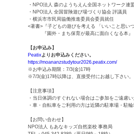
・NPO法人 森のようちえん全国ネットワーク連盟
・NPO法人 全国冒険遊び場づくり協会 評議員
・横浜市市民局協働推進委員会委員就任
<著書>『子どもの遊びを考える 「いいこと思い
『園外・まち保育が最高に面白くなる本』
【お申込み】
Peatix
よりお申込みください。
https://moananzstudytour2026.peatix.com/
※お申込み期限：7/3(金)17時
※7/3(金)17時以降は、直接受付にお越し下さ
【注意事項】
・当日体調のすぐれない場合はご参加をご遠慮い
・車・自転車をご利用の方は近隣の駐車場・駐輪
【お問い合わせ】
NPO法人 もあなキッズ自然楽校 事務局
TEL：045‐342‐8389（平日9時～18時）