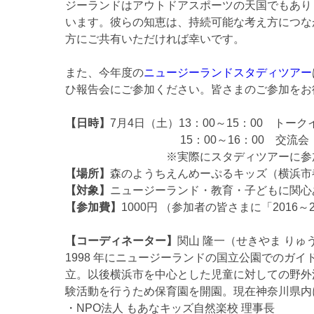
ジーランドはアウトドアスポーツの天国でもあり
います。彼らの知恵は、持続可能な考え方につな
方にご共有いただければ幸いです。
また、今年度の
ニュージーランドスタディツアー
ひ報告会にご参加ください。皆さまのご参加をお
【日時】
7月4日（土）13：00～15：00 トー
15：00～16：00 交流会
※実際にスタディツアーに参加した方
【場所】
森のようちえんめーぷるキッズ（横浜市都筑区
【対象】
ニュージーランド・教育・子どもに関心
【参加費】
1000円 （参加者の皆さまに「201
【コーディネーター】
関山 隆一（せきやま りゅ
1998 年にニュージーランドの国立公園でのガイド
立。以後横浜市を中心とした児童に対しての野外
験活動を行うため保育園を開園。現在神奈川県内
・NPO法人 もあなキッズ自然楽校 理事長