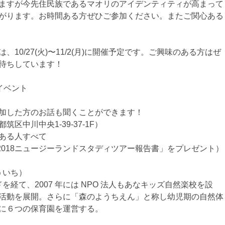
ますが今先住民族であるマオリのアイデンティティが高まって
がります。お時間ある方ぜひご参加ください。またご関心ある
は、10/27(火)〜11/2(月)に開催予定です。ご興味のある方はぜ
待ちしています！
クイベント
のお話も聞くことができます！
中川中央1-39-37-1F）
ある人すべて
6～2018ニュージーランドスタディツアー報告書」をプレゼント）
ういち）
を経て、2007 年には NPO 法人もあなキッズ自然楽校を設
活動を展開。さらに「森のようちえん」と称し幼児期の自然体
に６つの保育園を運営する。