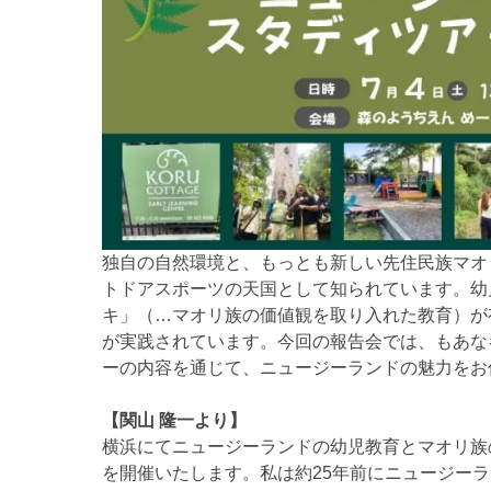
独自の自然環境と、もっとも新しい先住民族マオ
トドアスポーツの天国として知られています。
幼
キ」（…マオリ族の価値観を取り
入れた教育）が
が実践
されています。今回の報告会では、もあなキ
ーの内容を
通じて、ニュージーランドの魅力をお
【関山 隆一より】
横浜にてニュージーランドの幼児教育とマオリ族
を開催いたします。私は約25年前にニュージー