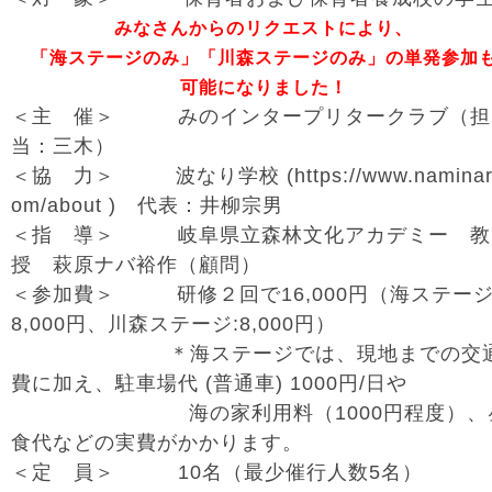
みなさんからのリクエストにより、
「海ステージのみ」「川森ステージのみ」の単発参加
可能になりました！
＜主 催＞ みのインタープリタークラブ（担
当：三木）
＜協 力＞ 波なり学校 (https://www.naminari
om/about ) 代表：井柳宗男
＜指 導＞ 岐阜県立森林文化アカデミー 教
授 萩原ナバ裕作（顧問）
＜参加費＞ 研修２回で16,000円（海ステージ
8,000円、川森ステージ:8,000円）
＊海ステージでは、現地までの交
費に加え、駐車場代 (普通車) 1000円/日や
海の家利用料（1000円程度）、
食代などの実費がかかります。
＜定 員＞ 10名（最少催行人数5名）