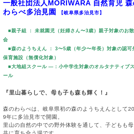
一般社団法人MORIWARA 自然育児 
わらべ多治見園
【岐阜県多治見市】
■親子組 ： 未就園児（妊婦さん〜3歳）親子対象のお
会
■森のようちえん ： 3〜5歳（年少〜年長）対象の認可
保育施設（無償化対象）
■大地組スクール —：小中学生対象のオルタナティブ
ール
『
里山暮らしで、母も子も森も輝く！
』
森のわらべは、岐阜県初の森のようちえんとして20
9年に多治見市で開園。
里山の自然の中での野外体験を通して、子どもも母
共に育ち合う場です。