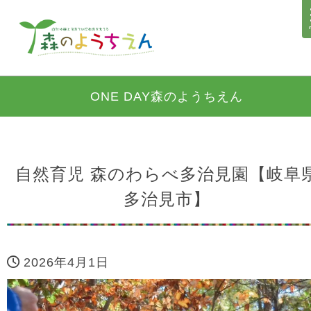
ONE DAY森のようちえん
自然育児 森のわらべ多治見園【岐阜
多治見市】
2026年4月1日