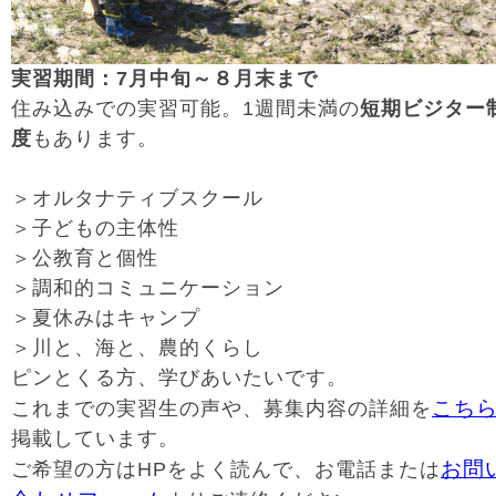
実習期間：7月中旬～８月末まで
住み込みでの実習可能。1週間未満の
短期ビジター
度
もあります。
＞オルタナティブスクール
＞子どもの主体性
＞公教育と個性
＞調和的コミュニケーション
＞夏休みはキャンプ
＞川と、海と、農的くらし
ピンとくる方、学びあいたいです。
こち
これまでの実習生の声や、募集内容の詳細を
掲載しています。
お問
ご希望の方はHPをよく読んで、お電話または