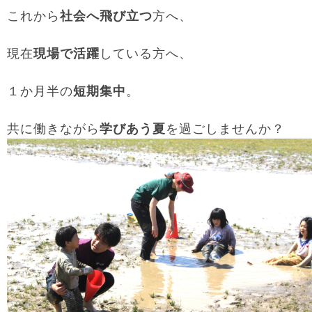
これから
社会へ飛び立つ
方へ、
現在
現場で活躍
している方へ、
１か月半の
短期集中
。
共に働きながら
学びあう夏
を過ごしませんか？