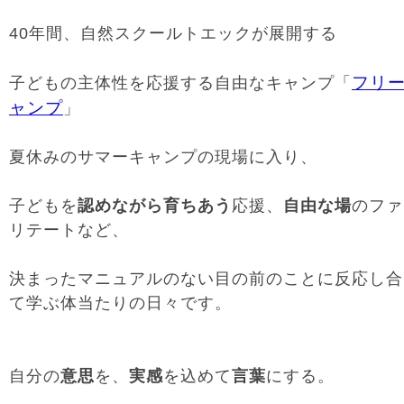
40年間、自然スクールトエックが展開する
フリ
子どもの主体性を応援する自由なキャンプ「
ャンプ
」
夏休みのサマーキャンプの現場に入り、
子どもを
認めながら育ちあう
応援、
自由な場
のファ
リテートなど、
決まったマニュアルのない目の前のことに反応し合
て学ぶ体当たりの日々です。
自分の
意思
を、
実感
を込めて
言葉
にする。