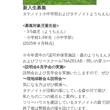
新入生募集
タテノイト小中学部およびタテノイトようちえんの
<募集対象児童生徒>
・3-5歳児（ようちえん）
・小学校1-3年生（小中学部）
(2025年４月時点)
※今年度中の｢認可外保育施設・森のようちえん
およびフリースクール｢NAZELAB・問いの芽コ
<説明会&見学会の実施>
説明会および見学会を実施いたしますので、ぜひ
〜現地体験会＆説明会〜
気になる方はぜひ横瀬へ。
タテノイトが活動の場にしている森や川で遊び、
私たちの二つの拠点もご案内します。
ツリーハウスを建設しているタテノイトの森で説
終了後は懇親会の場を設けています。