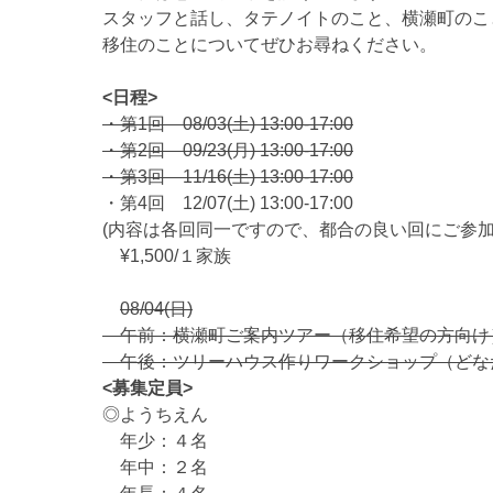
スタッフと話し、タテノイトのこと、横瀬町のこ
移住のことについてぜひお尋ねください。
<日程>
・第1回 08/03(土) 13:00-17:00
・第2回 09/23(月) 13:00-17:00
・第3回 11/16(土) 13:00-17:00
・第4回 12/07(土) 13:00-17:00
(内容は各回同一ですので、都合の良い回にご参加
¥1,500/１家族
08/04(日)
午前：横瀬町ご案内ツアー（移住希望の方向け
午後：ツリーハウス作りワークショップ（どな
<募集定員>
◎ようちえん
年少：４名
年中：２名