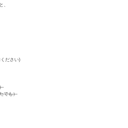
と、
ください)
）
たでも）