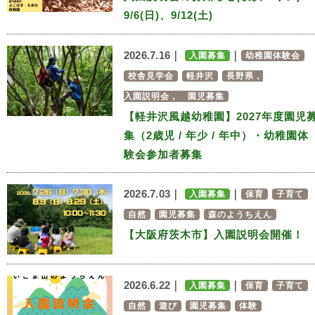
9/6(日)、9/12(土)
2026.7.16｜
｜
入園募集
幼稚園体験会
校舎見学会
軽井沢
長野県，
入園説明会， 園児募集
【軽井沢風越幼稚園】2027年度園児
集（2歳児 / 年少 / 年中）・幼稚園体
験会参加者募集
2026.7.03｜
｜
入園募集
保育
子育て
自然
園児募集
森のようちえん
【大阪府茨木市】入園説明会開催！
2026.6.22｜
｜
入園募集
保育
子育て
自然
遊び
園児募集
体験