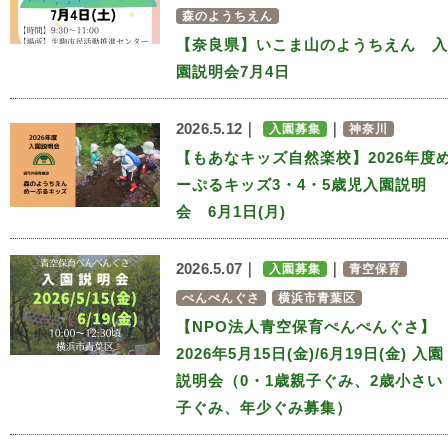
森のようちえん
【奈良県】いこま山のようちえん 入
園説明会7月4日
2026.5.12｜
｜
入園募集
神奈川
【もあなキッズ自然楽校】2026年度
ーぷるキッズ3・4・5歳児入園説明
会 6月1日(月)
2026.5.07｜
｜
入園募集
青空保育
ぺんぺんぐさ
横浜市青葉区
【NPO法人青空保育ぺんぺんぐさ】
2026年5月15日(金)/6月19日(金) 入園
説明会（0・1歳親子ぐみ、2歳小さい
子ぐみ、年少ぐみ募集）