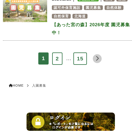
認可外保育施設
園児募集
自然体験
自然保育
北海道
【あった宮の森】2026年度 園児募集
中！
…
1
2
15
HOME
入園募集