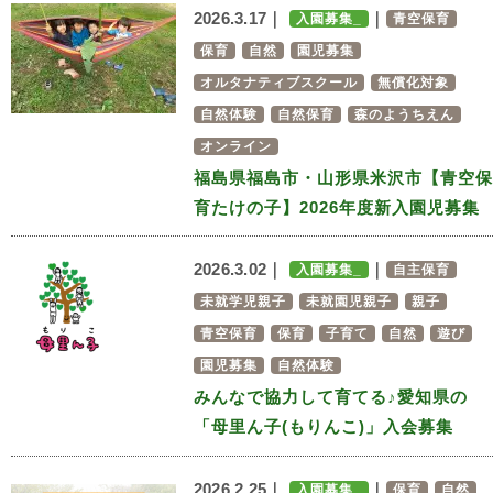
2026.3.17｜
｜
入園募集_
青空保育
保育
自然
園児募集
オルタナティブスクール
無償化対象
自然体験
自然保育
森のようちえん
オンライン
福島県福島市・山形県米沢市【青空保
育たけの子】2026年度新入園児募集
2026.3.02｜
｜
入園募集_
自主保育
未就学児親子
未就園児親子
親子
青空保育
保育
子育て
自然
遊び
園児募集
自然体験
みんなで協力して育てる♪愛知県の
「母里ん子(もりんこ)」入会募集
2026.2.25｜
｜
入園募集_
保育
自然