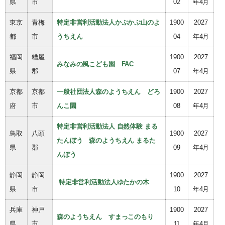
県
市
02
年4月
東京
青梅
特定非営利活動法人かぷかぷ山のよ
1900
2027
都
市
うちえん
04
年4月
福岡
糟屋
1900
2027
みなみの風こども園 FAC
県
郡
07
年4月
京都
京都
一般社団法人森のようちえん どろ
1900
2027
府
市
んこ園
08
年4月
特定非営利活動法人 自然体験 まる
鳥取
八頭
1900
2027
たんぼう 森のようちえん まるた
県
郡
09
年4月
んぼう
静岡
静岡
1900
2027
特定非営利活動法人ゆたかの木
県
市
10
年4月
兵庫
神戸
1900
2027
森のようちえん すまっこのもり
県
市
11
年4月