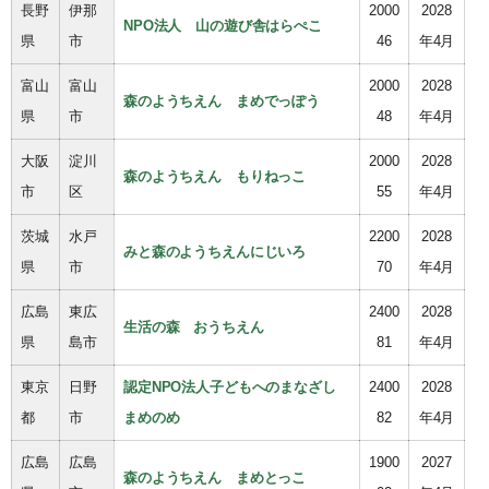
長野
伊那
2000
2028
NPO法人 山の遊び舎はらぺこ
県
市
46
年4月
富山
富山
2000
2028
森のようちえん まめでっぽう
県
市
48
年4月
大阪
淀川
2000
2028
森のようちえん もりねっこ
市
区
55
年4月
茨城
水戸
2200
2028
みと森のようちえんにじいろ
県
市
70
年4月
広島
東広
2400
2028
生活の森 おうちえん
県
島市
81
年4月
東京
日野
認定NPO法人子どもへのまなざし
2400
2028
都
市
まめのめ
82
年4月
広島
広島
1900
2027
森のようちえん まめとっこ