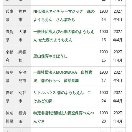
兵庫
神戸
NPO法人ネイチャーマジック 森の
1900
2027
県
市
ようちえん さんぽみち
14
年4月
滋賀
大津
一般社団法人びわ湖の森のようちえ
1900
2027
県
市
ん せた森のようちえん
15
年4月
京都
綴喜
1900
2027
里山保育やまぼうし
府
郡
16
年4月
岐阜
多治
一般社団法人MORIWARA 自然育
1900
2027
県
見市
児 森のわらべ 多治見園
17
年4月
愛知
刈谷
リトルハウス 森のようちえん こ
1900
2027
県
市
そあどの森
24
年4月
神奈
横浜
特定非営利活動法人青空保育ぺんぺ
1900
2027
川県
市
んぐさ
28
年4月