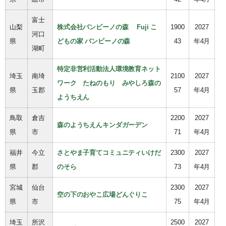
富士
山梨
株式会社バンビーノの森 Fuji こ
1900
2027
河口
県
どもの家 バンビーノの森
43
年4月
湖町
特定非営利活動法人環境教育ネット
埼玉
南埼
2100
2027
ワーク たねのもり みやしろ森の
県
玉郡
57
年4月
ようちえん
鳥取
倉吉
2200
2027
森のようちえんキンダガーデン
県
市
71
年4月
福井
今立
さとやま子育てコミュニティいけだ
2300
2027
県
郡
のそら
73
年4月
宮城
仙台
2300
2027
空の下のおやこ広場どんぐりこ
県
市
75
年4月
埼玉
所沢
2500
2027