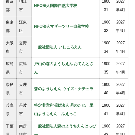
東京
狛江
1900
2027
NPO法人国際自然大学校
都
市
31
年4月
東京
江東
1900
2027
NPO法人マザーツリー自然学校
都
区
32
年4月
大阪
交野
1900
2027
一般社団法人 いしころえん
府
市
34
年4月
広島
広島
戸山の森のようちえん おてんとさ
1900
2027
県
市
ん
35
年4月
奈良
天理
1900
2027
森のようちえん ウイズ・ナチュラ
県
市
40
年4月
兵庫
丹波
特定非営利活動法人 丹のたね 里
1900
2027
県
市
山ようちえん ふえっこ
41
年4月
千葉
南房
一般社団法人森のようちえんはっぴ
1900
2027
県
総市
ー
42
年4月