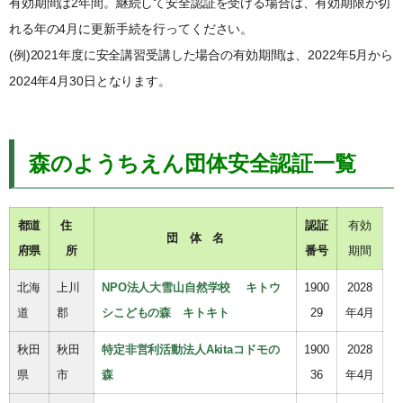
有効期間は2年間。継続して安全認証を受ける場合は、有効期限が切
れる年の4月に更新手続を行ってください。
(例)2021年度に安全講習受講した場合の有効期間は、
2022
年
5
月から
2024
年
4
月
30
日となります。
森のようちえん団体安全認証一覧
都道
住
認証
有効
団 体 名
府県
所
番号
期間
北海
上川
NPO法人大雪山自然学校 キトウ
1900
2028
道
郡
シこどもの森 キトキト
29
年4月
秋田
秋田
特定非営利活動法人Akitaコドモの
1900
2028
県
市
森
36
年4月