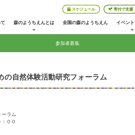
スケジュール
寄付で支援
いて
森のようちえんとは
全国の森のようちえん
イベント
参加者募集
めの自然体験活動研究フォーラム
ォーラム
６：００