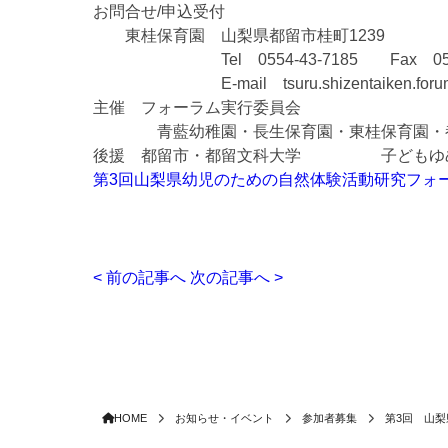
お問合せ/申込受付
東桂保育園 山梨県都留市桂町1239
Tel 0554-43-7185 Fax 0554-
E-mail tsuru.shizentaiken.forum2
主催 フォーラム実行委員会
青藍幼稚園・長生保育園・東桂保育園・都
後援 都留市・都留文科大学 子どもゆめ
第3回山梨県幼児のための自然体験活動研究フォ
< 前の記事へ
次の記事へ >
HOME
お知らせ・イベント
参加者募集
第3回 山