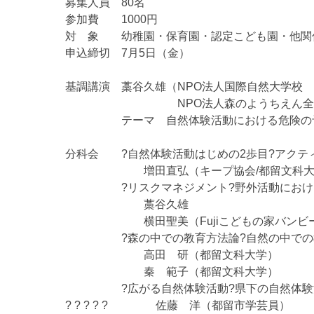
募集人員 80名
参加費 1000円
対 象 幼稚園・保育園・認定こども園・他関
申込締切 7月5日（金）
基調講演 藁谷久雄（NPO法人国際自然大学校 
NPO法人森のようちえん全国ネッ
テーマ 自然体験活動における危険の予知
分科会 ?自然体験活動はじめの2歩目?アクテ
増田直弘（キープ協会/都留文科大
?リスクマネジメント?野外活動における危
藁谷久雄
横田聖美（Fujiこどもの家バンビーノの森/
?森の中での教育方法論?自然の中での教
高田 研（都留文科大学）
秦 範子（都留文科大学）
?広がる自然体験活動?県下の自然体験活
? ? ? ? ? 佐藤 洋（都留市学芸員）