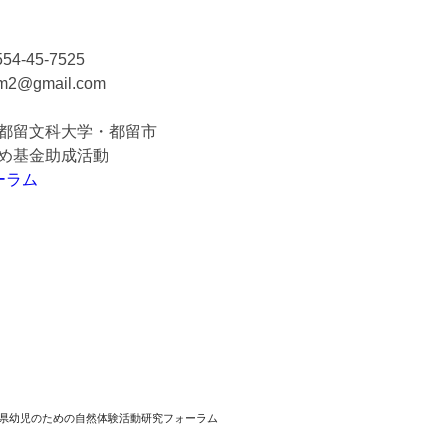
45-7525
@gmail.com
留文科大学・都留市
基金助成活動
ーラム
梨県幼児のための自然体験活動研究フォーラム