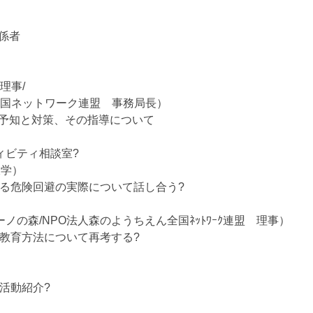
係者
理事/
トワーク連盟 事務局長）
と対策、その指導について
ィビティ相談室?
学）
険回避の実際について話し合う?
NPO法人森のようちえん全国ﾈｯﾄﾜｰｸ連盟 理事）
育方法について再考する?
動紹介?