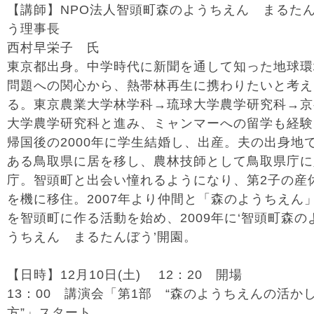
【講師】NPO法人智頭町森のようちえん まるた
う理事長
西村早栄子 氏
東京都出身。中学時代に新聞を通して知った地球環
問題への関心から、熱帯林再生に携わりたいと考え
る。東京農業大学林学科→琉球大学農学研究科→京
大学農学研究科と進み、ミャンマーへの留学も経験
帰国後の2000年に学生結婚し、出産。夫の出身地
ある鳥取県に居を移し、農林技師として鳥取県庁に
庁。智頭町と出会い憧れるようになり、第2子の産
を機に移住。2007年より仲間と「森のようちえん
を智頭町に作る活動を始め、2009年に‘智頭町森の
うちえん まるたんぼう’開
園。
【日時】12月10日(土) 12：20 開場
13：00 講演会「第1部 “森のようちえんの活か
方”」スタート