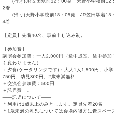
(行き)JR笠田駅前12：00発 天野小学校前12
2着
(帰り)天野小学校前18：05発 JR笠田駅着18
4着
【定員】先着40名、事前申し込み制。
【参加費】
講演会参加費：一人2,000円（途中退室、途中参加
も変わりません）
＋夕食(ケータリングです)：大人1人1,500円、小
750円、幼児300円、2歳未満無料
＋交流会参加費：500円
＋託児費 ↓
――託児について――
＊利用は1歳以上のみとします。定員先着20名
＊1歳未満の乳児については会場内後方に畳スペー