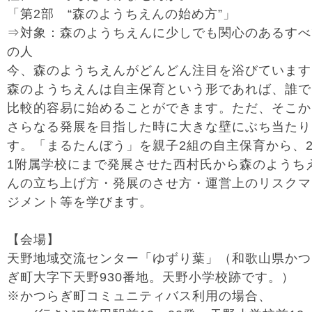
「第2部 “森のようちえんの始め方”」
⇒対象：森のようちえんに少しでも関心のあるすべ
の人
今、森のようちえんがどんどん注目を浴びています
森のようちえんは自主保育という形であれば、誰で
比較的容易に始めることができます。ただ、そこか
さらなる発展を目指した時に大きな壁にぶち当たり
す。「まるたんぼう」を親子2組の自主保育から、
1附属学校にまで発展させた西村氏から森のようち
んの立ち上げ方・発展のさせ方・運営上のリスクマ
ジメント等を学びます。
【会場】
天野地域交流センター「ゆずり葉」（和歌山県かつ
ぎ町大字下天野930番地。天野小学校跡です。）
※かつらぎ町コミュニティバス利用の場合、