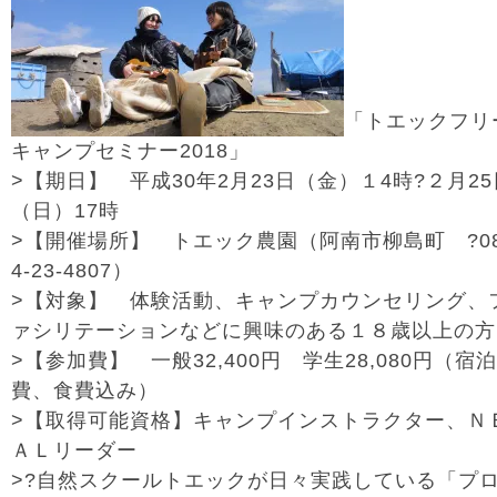
「トエックフリ
キャンプセミナー2018」
>【期日】 平成30年2月23日（金）１4時?２月25
（日）17時
>【開催場所】 トエック農園（阿南市柳島町 ?08
4-23-4807）
>【対象】 体験活動、キャンプカウンセリング、
ァシリテーションなどに興味のある１８歳以上の方
>【参加費】 一般32,400円 学生28,080円（宿泊
費、食費込み）
>【取得可能資格】キャンプインストラクター、Ｎ
ＡＬリーダー
>?自然スクールトエックが日々実践している「プ