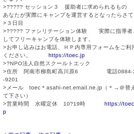
>????? セッション３ 援助者に求められるも
あなたが実際にキャンプを運営するとなったらさて
>３日目
>????? ファシリテーション体験 実際に指導者
してフリーキャンプを体験します。
>お申し込みはお電話、ＨＰ内専用フォームをご利
ください。
https://toec.jp
>?NPO法人自然スクールトエック
>住所 阿南市柳島町高川原6 電話0884-2
-9201
>メール toec＊asahi-net.email.ne.jp（＊→＠替
て下さい）
>営業時間 水曜定休 10?19時
https://toec
p