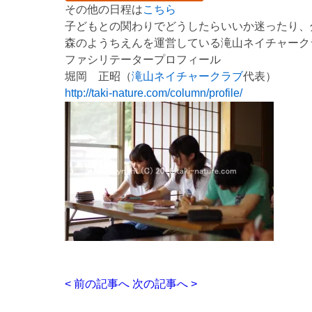
その他の日程は
こちら
子どもとの関わりでどうしたらいいか迷ったり、
森のようちえんを運営している滝山ネイチャーク
ファシリテータープロフィール
堀岡 正昭（
滝山ネイチャークラブ
代表）
http://taki-nature.com/column/profile/
< 前の記事へ
次の記事へ >