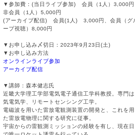
▼参加費：
(
当日ライブ参加
)
会員（
1
人）
3,000
円
非会員（
1
人）
5,000
円
(
アーカイブ配信
)
会員
(1
人
)
3,000
円、会員（グ
ープ視聴）
8,000
円
▼お申し込み〆切日：2023年9月23日(土)
▼お申し込み方法
オンラインライブ参加
アーカイブ配信
▼講師：森本健志氏
近畿大学理工学部電気電子通信工学科教授。専門は
気電気学、リモートセンシング工学。
電磁波を用いた雷放電観測装置の開発と、これを用
た雷放電物理に関する研究に従事。
宇宙からの雷観測ミッションの経験を有し、現在日
で唯一ロケット誘雷を行っている。