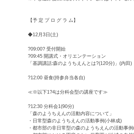
【予 定 プ ロ グ ラ ム】
◆12月3日(土)
?09:00? 受付開始
?09:45 開講式・オリエンテーション
「基調講話:森のようちえんとは?(120分)」(内田)
?12:00 昼食(持参弁当各自)
≪※以下1?4は分科会型の講座です≫
?12:30 分科会1(90分)
「森のようちえんの活動内容について」
・日常型森のようちえんの活動事例(小林成)
・都市部の非日常型の森のようちえんの活動事例(N