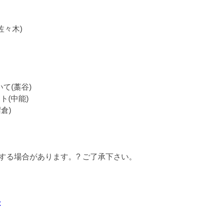
佐々木)
て(藁谷)
(中能)
倉)
する場合があります。? ご了承下さい。
x