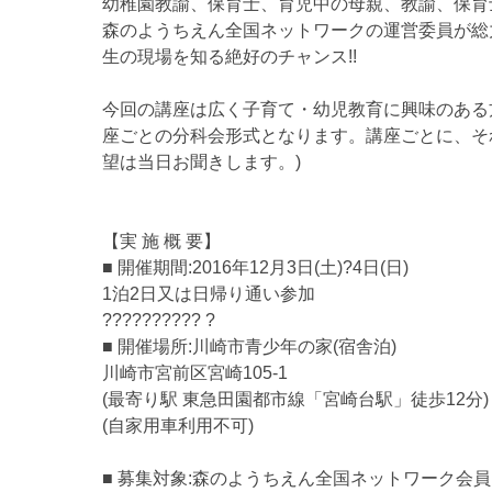
幼稚園教諭、保育士、育児中の母親、教諭、保育
森のようちえん全国ネットワークの運営委員が総
生の現場を知る絶好のチャンス!!
今回の講座は広く子育て・幼児教育に興味のある
座ごとの分科会形式となります。講座ごとに、そ
望は当日お聞きします。)
【実 施 概 要】
■ 開催期間:2016年12月3日(土)?4日(日)
1泊2日又は日帰り通い参加
?????????? ?
■ 開催場所:川崎市青少年の家(宿舎泊)
川崎市宮前区宮崎105-1
(最寄り駅 東急田園都市線「宮崎台駅」徒歩12分)
(自家用車利用不可)
■ 募集対象:森のようちえん全国ネットワーク会