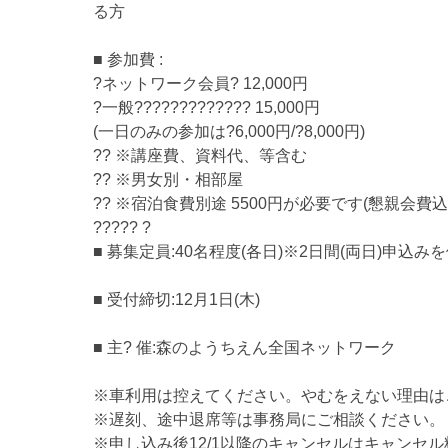
る方
■ 参加費 :
?ネットワーク会員? 12,000円
?一般????????????? 15,000円
(一日のみの参加は?6,000円/?8,000円)
?? ※講座費、資料代、等含む
?? ※男女別・相部屋
?? ※宿泊食費別途 5500円が必要です(懇親会費込
????? ?
■ 募集定員:40名程度(各日)※2日間(両日)申込
■ 受付締切:12月1日(木)
■ 主? 催:森のようちえん全国ネットワーク
※車利用は控えてください。やむをえない理由は
※遅刻、途中退席等は事務局にご相談ください。
※申し込み後12/1以降のキャンセルはキャンセ