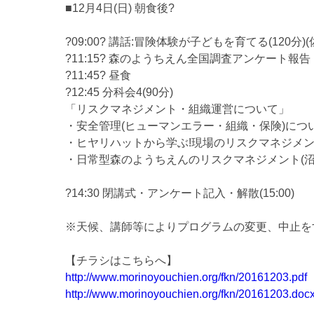
■12月4日(日) 朝食後?
?09:00? 講話:冒険体験が子どもを育てる(120分)(
?11:15? 森のようちえん全国調査アンケート報告
?11:45? 昼食
?12:45 分科会4(90分)
「リスクマネジメント・組織運営について」
・安全管理(ヒューマンエラー・組織・保険)につい
・ヒヤリハットから学ぶ!現場のリスクマネジメント
・日常型森のようちえんのリスクマネジメント(沼
?14:30 閉講式・アンケート記入・解散(15:00)
※天候、講師等によりプログラムの変更、中止を
【チラシはこちらへ】
http://www.morinoyouchien.org/fkn/20161203.pdf
http://www.morinoyouchien.org/fkn/20161203.doc