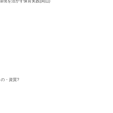
境を活かす保育実践(関山)
もの・資質?