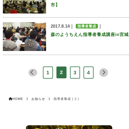
市】
2017.8.14｜
｜
指導者養成
森のようちえん指導者養成講座in宮城
2
1
3
4
HOME
お知らせ
指導者養成 ( 2 )