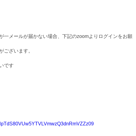
が一メールが届かない場合、下記のzoomよりログインをお願
がございます。
いです
wd=NHpTdS80VUw5YTVLVmwzQ3dnRmVZZz09