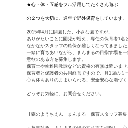
★心・体・五感をフル活用してたくさん遊ぶ
の２つを大切に、通年で野外保育をしています。
2015年4月に開園した、小さな園ですが、
ありがたいことに園児が増え、専任の保育者1名
なかなかスタッフの確保が難しくなってきました
一緒に育ちあいながら、まんまるの目指す場を一
意欲のある方を募集します。
保育士や幼稚園教諭などの資格の有無は問いませ
保育者と保護者の共同経営ですので、月1回のミ
心も体もありのままいられる、安全安心な場づく
どうぞお気軽に、お問合せください。
【森のようちえん まんまる 保育スタッフ募集
・募集対象 まんまるの場の在り方を理解し、心