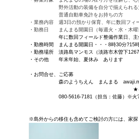
野外活動の装備を自分で揃えられる方（帽
普通自動車免許をお持ちの方
・業務内容 週3日の預かり保育、年に数回フィ
・勤務日 まんまる開園日（毎週火・水・木曜
年に数回フィールド整備作業日、主
・勤務時間 まんまる開園日・・・8時30分?15時
・勤務場所 淡路島マンモス（淡路市木曽下1267
・その他 年末年始、夏休み あります
・お問合せ、ご応募
森のようちえん まんまる awaji.manma
★を＠に代えて送信
080-5616-7181（担当：佐藤）※火?
※島外からの移住も含めてご検討の方には、家探