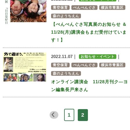
青空保育
ぺんぺんぐさ
横浜市青葉区
森のようちえん
【ぺんぺんぐさ写真展のお知らせ ＆
11/28(月)講演会もまだ受付けていま
す！】
2022.11.07｜
｜
お知らせ・イベント
青空保育
ぺんぺんぐさ
横浜市青葉区
森のようちえん
オンライン講演会 11/28月刊ク―ヨ
ン編集長戸来さん
2
1