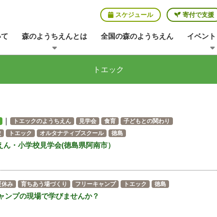
スケジュール
寄付で支援
いて
森のようちえんとは
全国の森のようちえん
イベント
トエック
｜
トエックのようちえん
見学会
食育
子どもとの関わり
校
トエック
オルタナティブスクール
徳島
えん・小学校見学会(徳島県阿南市）
夏休み
育ちあう場づくり
フリーキャンプ
トエック
徳島
ャンプの現場で学びませんか？