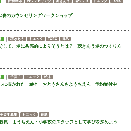
｜
伊勢達郎
カウンセリング
聴きあう
場づくり
トエック
TOEC
EC春のカウンセリングワークショップ
｜
ト
聴きあう
トエック
TOEC
徳島
そして、場に共感的によりそうとは？ 聴きあう場のつくり方
｜
ト
子育て
トエック
絵本
ルに描かれた 絵本 おとうさんもようちえん 予約受付中
実習生募集
トエック
徳島
習生募集 ようちえん・小学校のスタッフとして学びを深めよう