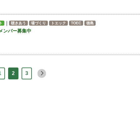
｜
ト
聴きあう
場づくり
トエック
TOEC
徳島
メンバー募集中
1
2
3