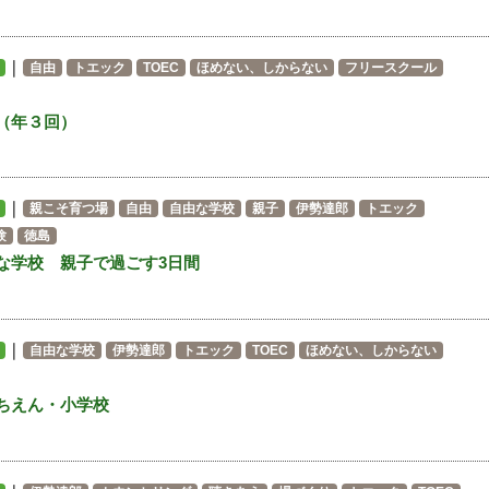
｜
自由
トエック
TOEC
ほめない、しからない
フリースクール
（年３回）
｜
親こそ育つ場
自由
自由な学校
親子
伊勢達郎
トエック
験
徳島
な学校 親子で過ごす3日間
｜
自由な学校
伊勢達郎
トエック
TOEC
ほめない、しからない
ちえん・小学校