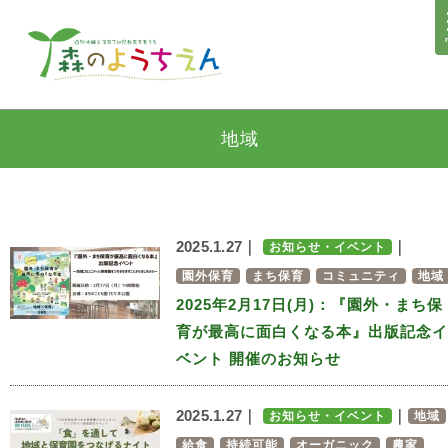
地域
2025.1.27｜
｜
お知らせ・イベント
園外保育
まち保育
コミュニティ
地域
2025年2月17日(月)：『園外・まち保
育が最高に面白くなる本』出版記念イ
ベント 開催のお知らせ
2025.1.27｜
｜
お知らせ・イベント
地域
給食
持続可能
オーガニック
農家