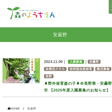
安曇野
2024.11.09｜
｜
入園募集
安曇野
未満児クラス
信州型自然保育
園児募集
長野
🌲野外保育森の子🌲＠長野県・安曇野
市 【2025年度入園募集のお知らせ】
HOME
安曇野