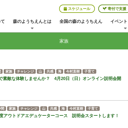
スケジュール
寄付で支援
いて
森のようちえんとは
全国の森のようちえん
イベント
家族
間
家族
チャレンジ
山
共感
海
今村直樹
子育て
で素敵な体験しませんか？ 4月20日（日）オンライン説明会開
仲間
家族
チャレンジ
山
共感
海
今村直樹
子育て
5年度アウトドアエデュケーターコース 説明会スタートします！