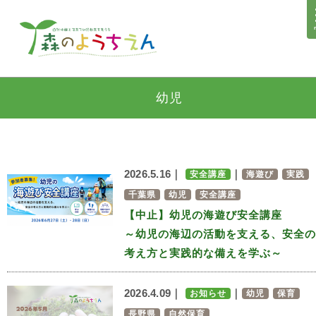
幼児
2026.5.16｜
｜
安全講座
海遊び
実践
千葉県
幼児
安全講座
【中止】幼児の海遊び安全講座
～幼児の海辺の活動を支える、安全の
考え方と実践的な備えを学ぶ～
2026.4.09｜
｜
お知らせ
幼児
保育
長野県
自然保育