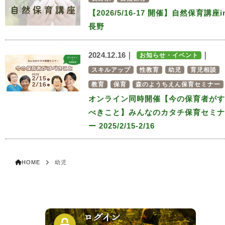
【2026/5/16-17 開催】自然保育講座i
長野
2024.12.16｜
｜
お知らせ・イベント
スキルアップ
性教育
幼児
育児相談
教育
保育
森のようちえん保育セミナー
オンライン同時開催【今の保育者がす
べきこと】みんなのカタチ保育セミナ
ー 2025/2/15-2/16
HOME
幼児