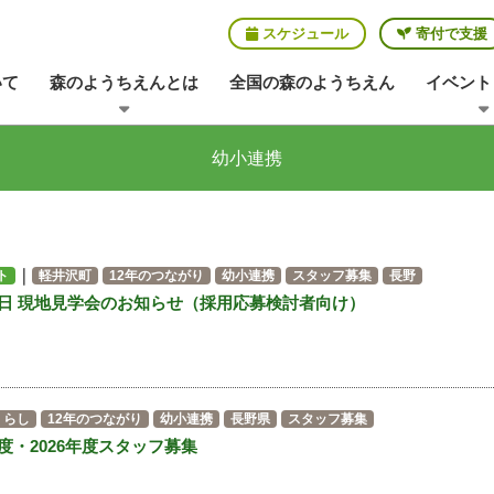
スケジュール
寄付で支援
いて
森のようちえんとは
全国の森のようちえん
イベント
幼小連携
｜
ト
軽井沢町
12年のつながり
幼小連携
スタッフ募集
長野
0日 現地見学会のお知らせ（採用応募検討者向け）
くらし
12年のつながり
幼小連携
長野県
スタッフ募集
度・2026年度スタッフ募集