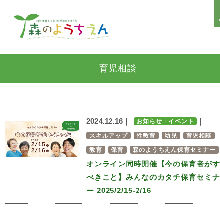
育児相談
2024.12.16｜
｜
お知らせ・イベント
スキルアップ
性教育
幼児
育児相談
教育
保育
森のようちえん保育セミナー
オンライン同時開催【今の保育者がす
べきこと】みんなのカタチ保育セミナ
ー 2025/2/15-2/16