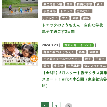
親こそ育つ場
自由
自由な学校
親子
伊勢達郎
トエック
ほめない、
しからない
大人
体験
徳島
トエックのようちえん・自由な学校
親子で過ごす3日間
2024.3.23｜
｜
お知らせ・イベント
都会の森のようちえん
募集
体験会
そと育スクールだいかぞく
親子
子育て
遊び
東京都
自然体験
森のようちえん
【全6回】5月スタート親子クラス募
スタート！＠代々木公園（東京都渋谷
区）
1
2