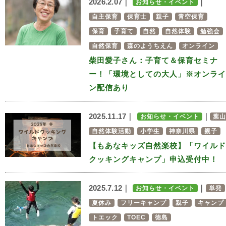
2026.2.07｜
｜
お知らせ・イベント
自主保育
保育士
親子
青空保育
保育
子育て
自然
自然体験
勉強会
自然保育
森のようちえん
オンライン
柴田愛子さん：子育て＆保育セミナ
ー！「環境としての大人」※オンライ
ン配信あり
2025.11.17｜
｜
お知らせ・イベント
葉山
自然体験活動
小学生
神奈川県
親子
【もあなキッズ自然楽校】「ワイルド
クッキングキャンプ」申込受付中！
2025.7.12｜
｜
お知らせ・イベント
単発
夏休み
フリーキャンプ
親子
キャンプ
トエック
TOEC
徳島