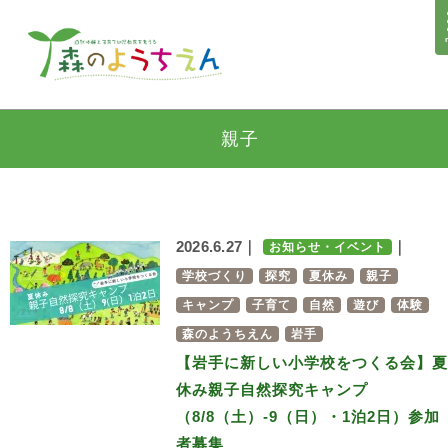
親子
2026.6.27｜
｜
お知らせ・イベント
学校づくり
探究
夏休み
親子
キャンプ
子育て
自然
遊び
体験
森のようちえん
岩手
【岩手に新しい小学校をつくる会】夏
休み親子自然探究キャンプ
（8/8（土）-9（日）・1泊2日）参加
者募集