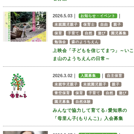
2026.5.03｜
｜
お知らせ・イベント
未就園児親子
保育士
自由
親子
保育
子育て
自然
遊び
園児募集
勉強会
森のようちえん
上映会「子どもを信じてまつ」～いこ
ま山のようちえんの日常～
2026.3.02｜
｜
入園募集_
自主保育
未就学児親子
未就園児親子
親子
青空保育
保育
子育て
自然
遊び
園児募集
自然体験
みんなで協力して育てる♪愛知県の
「母里ん子(もりんこ)」入会募集