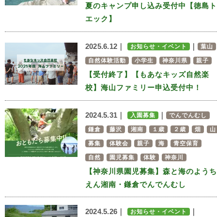
夏のキャンプ申し込み受付中【徳島ト
エック】
2025.6.12｜
｜
お知らせ・イベント
葉山
自然体験活動
小学生
神奈川県
親子
【受付終了】【もあなキッズ自然楽
校】海山ファミリー申込受付中！
2024.5.31｜
｜
入園募集
でんでんむし
鎌倉
藤沢
湘南
１歳
２歳
畑
山
募集
体験会
親子
海
青空保育
自然
園児募集
体験
神奈川
【神奈川県園児募集】森と海のようち
えん湘南・鎌倉でんでんむし
2024.5.26｜
｜
お知らせ・イベント