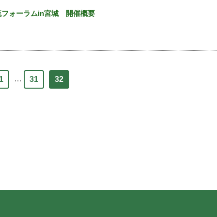
｜
フォーラムin宮城 開催概要
…
1
31
32