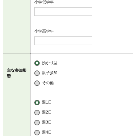
小学低学年
小学高学年
預かり型
主な参加形
親子参加
態
その他
週1日
週2日
週3日
週4日