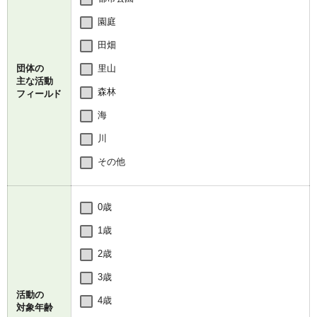
園庭
田畑
団体の
里山
主な活動
森林
フィールド
海
川
その他
0歳
1歳
2歳
3歳
活動の
4歳
対象年齢