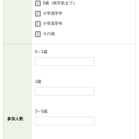
5歳（就学前まで）
小学低学年
小学高学年
その他
0～1歳
2歳
3～5歳
参加人数