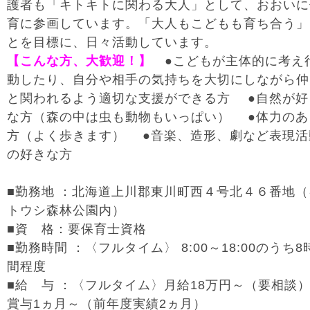
護者も「キトキトに関わる大人」として、おおいに
育に参画しています。「大人もこどもも育ち合う」
とを目標に、日々活動しています。
【こんな方、大歓迎！】
●こどもが主体的に考え
動したり、自分や相手の気持ちを大切にしながら仲
と関われるよう適切な支援ができる方 ●自然が好
な方（森の中は虫も動物もいっぱい） ●体力のあ
方（よく歩きます） ●音楽、造形、劇など表現活
の好きな方
■勤務地 ：北海道上川郡東川町西４号北４６番地（
トウシ森林公園内）
■資 格：要保育士資格
■勤務時間 ：〈フルタイム〉 8:00～18:00のうち8
間程度
■給 与 ：〈フルタイム〉月給18万円～（要相談
賞与1ヵ月～（前年度実績2ヵ月）