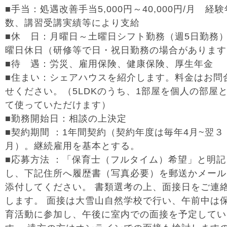
■手当：処遇改善手当5,000円～40,000円/月 経験
数、講習受講実績等により支給
■休 日：月曜日～土曜日シフト勤務（週5日勤務
曜日休日（研修等で日・祝日勤務の場合があります
■待 遇：労災、雇用保険、健康保険、厚生年金
■住まい：シェアハウスを紹介します。料金はお問
せください。（5LDKのうち、1部屋を個人の部屋
て使っていただけます）
■勤務開始日：相談の上決定
■契約期間 ：1年間契約（契約年度は毎年4月~翌３
月）。継続雇用を基本とする。
■応募方法 ：「保育士（フルタイム）希望」と明記
し、下記住所へ履歴書（写真必要）を郵送かメール
添付してください。 書類選考の上、面接日をご連
します。 面接は大雪山自然学校で行い、午前中は
育活動に参加し、午後に室内での面接を予定してい