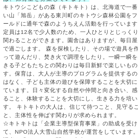
キトウシこどもの森（キトキト）は、北海道で一番
い山「旭岳」がある東川町のキトウシ森林公園をフ
ールドに通年で森のようちえん活動を行っています
定員は12名で少人数のため、一人ひとりとじっく
関わることができます。園舎はありますが、毎日屋
で過ごします。 森を探検したり、その場で遊具を
って遊んだり、焚き火で調理をしたり。一瞬一瞬を
きる子どもたちとの関わりは毎日新鮮で楽しいもの
す。保育は、大人が主導のプログラムを提供するの
はなく、子ども主体の遊びを保障することを大切に
ています。日々変化する自然や仲間と向き合い、感
ること、体験することを大切にし、生きる力を培い
す。 キトキトの大人は、信じて待つこと、見守る
と、主体性を伸ばす関わりが求められます。
☆キトキトは「企業主導型保育事業」の助成を受け
て、NPO法人大雪山自然学校が運営をしています