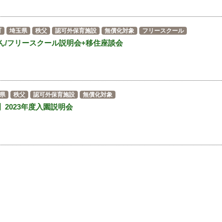
町
埼玉県
秩父
認可外保育施設
無償化対象
フリースクール
ん/フリースクール説明会+移住座談会
県
秩父
認可外保育施設
無償化対象
2023年度入園説明会