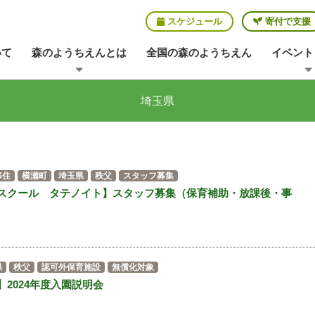
スケジュール
寄付で支援
いて
森のようちえんとは
全国の森のようちえん
イベント
埼玉県
移住
横瀬町
埼玉県
秩父
スタッフ募集
スクール タテノイト】スタッフ募集（保育補助・放課後・事
県
秩父
認可外保育施設
無償化対象
2024年度入園説明会