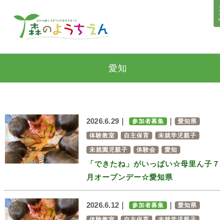
愛知
2026.6.29｜
｜
参加者募集
愛知県
体験教室
自主保育
未就学児親子
未就園児親子
体験会
愛知
「できたね」がいっぱい☆母里ん子７
月オープンデー☆愛知県
2026.6.12｜
｜
参加者募集
愛知県
体験教室
自主保育
未就学児親子