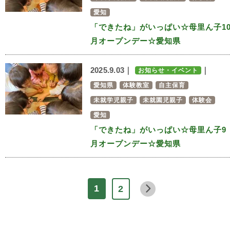
愛知
「できたね」がいっぱい☆母里ん子1
月オープンデー☆愛知県
2025.9.03｜
｜
お知らせ・イベント
愛知県
体験教室
自主保育
未就学児親子
未就園児親子
体験会
愛知
「できたね」がいっぱい☆母里ん子9
月オープンデー☆愛知県
1
2