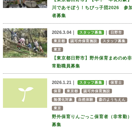
川であそぼう！ちびっ子団2026 参
者募集
2026.3.04｜
｜
スタッフ募集
日野市
東京都
認可外保育施設
スタッフ募集
東京
【東京都日野市】野外保育まめのめ非
常勤職員募集
2026.1.21｜
｜
スタッフ募集
保育士
保育
東京都
認可外保育施設
無償化対象
自然体験
森のようちえん
東京
野外保育りんごっこ保育者（非常勤）
募集