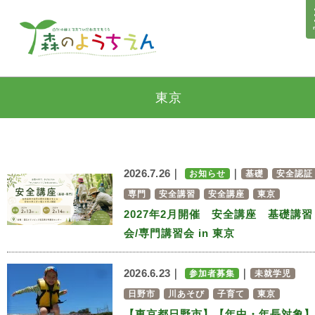
東京
2026.7.26｜
｜
お知らせ
基礎
安全認証
専門
安全講習
安全講座
東京
2027年2月開催 安全講座 基礎講習
会/専門講習会 in 東京
2026.6.23｜
｜
参加者募集
未就学児
日野市
川あそび
子育て
東京
【東京都日野市】【年中・年長対象】