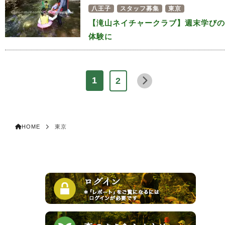
八王子
スタッフ募集
東京
【滝山ネイチャークラブ】週末学びの
体験に
1
2
HOME
東京