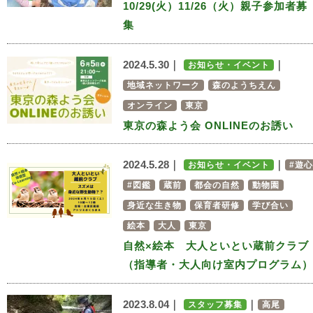
10/29(火）11/26（火）親子参加者募
集
2024.5.30｜
｜
お知らせ・イベント
地域ネットワーク
森のようちえん
オンライン
東京
東京の森よう会 ONLINEのお誘い
2024.5.28｜
｜
お知らせ・イベント
#遊心
#図鑑
蔵前
都会の自然
動物園
身近な生き物
保育者研修
学び合い
絵本
大人
東京
自然×絵本 大人といとい蔵前クラブ
（指導者・大人向け室内プログラム）
2023.8.04｜
｜
スタッフ募集
高尾