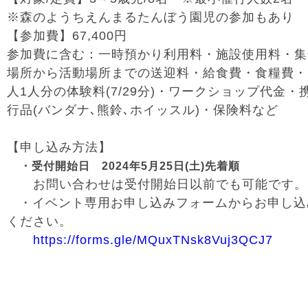
※森のようちえんまるたんぼう園児の参加もあり
【参加費】
67,400
円
参加費に含む：一時預かり利用料・施設使用料・集
場所から活動場所までの送迎料・給食費・食糧費・
人1人分の体験料(7/29分)・
ワークショップ代金・
行品
(
バンダナ､熊鈴､ホイッスル
)
・保険料など
【申し込み方法】
・受付開始日
2024
年
5
月
25
日
(
土
)
先着順
お問い合わせは受付開始日以前でも可能です。
・イベント専用お申し込みフォームからお申し込
ください。
https://forms.gle/MQuxTNsk8Vuj3QCJ7