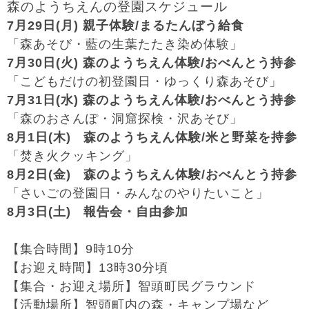
森のようちえんの登園スケジュール
7
月
29
日
(
月
)
親子体験
/
まるたんぼう給食
「森あそび・藍の生葉たたき染め体験」
7
月
30
日
(
火
)
森のようちえん体験
/
おべんとう持参
「こどもだけの初登園日・ゆっくり森あそび」
7
月
31
日
(
水
)
森のようちえん体験
/
おべんとう持参
「森のおさんぽ・洞窟探検・沢あそび」
8
月
1
日
(
木
)
森のようちえん体験
/
米と野菜を持参
「焚き火クッキング」
8
月
2
日
(
金
)
森のようちえん体験
/
おべんとう持参
「さいごの登園日・みんなのやりたいこと」
8
月
3
日
(
土
)
報告会・自由参加
【集合時間】
9
時
10
分
【お迎え時間】
13
時
30
分頃
【集合・お迎え場所】智頭町民グラウンド
【活動場所】智頭町内の森・キャンプ場など