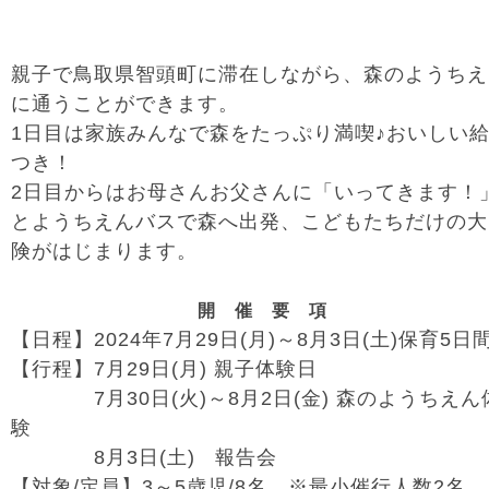
親子で鳥取県智頭町に滞在しながら、森のようちえ
に通うことができます。
1
日目は家族みんなで森をたっぷり満喫♪おいしい
つき！
2
日目からはお母さんお父さんに「いってきます！
とようちえんバスで森へ出発、
こどもたちだけの大
険がはじまります。
開 催 要 項
【日程】
2024
年
7
月
29
日
(月
)
～
8
月
3
日
(
土
)
保育
5
日
【行程】
7
月
29
日
(
月
)
親子体験日
7
月
30
日
(
火
)
～
8
月
2
日
(
金
)
森のようちえん
験
8
月
3
日
(
土
)
報告会
【対象
/
定員】
3
～
5
歳児
/8
名 ※最小催行人数
2
名