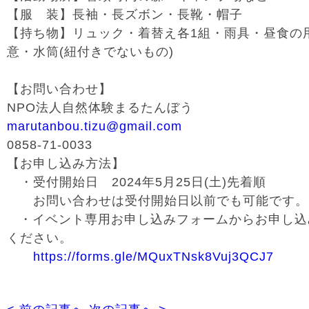
【服 装】長袖・長ズボン・長靴・帽子
【持ち物】リュック・着替え各
1
組・雨具・
昼食の
意・水筒
(
紐付きでないもの
)
【お問い合わせ】
NPO
法人自然体験まるたんぼう
marutanbou.tizu@gmail.com
0858-71-0033
【お申し込み方法】
・受付開始日
2024
年
5
月
25
日
(
土
)
先着順
お問い合わせは受付開始日以前でも可能です。
・イベント専用お申し込みフォームからお申し込
ください。
https://forms.gle/MQuxTNsk8Vuj3QCJ7