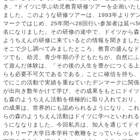
き、*ドイツに学ぶ幼児教育研修ツアーを企画いた
ました。このような研修ツアーは、1993年よりデ
マークではじめ、25年間べ28回行い参加者は延べ5
名になりました。その研修の途中で、ドイツから森
ようちえんの研修に来ているとの情報を聞きました
そこで少し調べてみましたところ、教育の盛んなド
ツでも、幼児、青少年期の子どもたちが、自然にふ
て遊んだ体験は、「その後の人生を豊かにつくる上
らも必要不可欠であるである」ことに確信を持ち、
でにこの活動で実績を重ねていたデンマークに関係
が出向き数年かけて学び、その成果をもとにドイツ
も森のようちえん活動を積極的に取り入れており、
の成果は、世界的にも認められるようになり、これ
らの森のようちえん活動はドイツに学べといわれる
うにななりました。今回私共は、知人を通じてドイ
のトリーア大学日本学科で教鞭をとっていらっしゃ