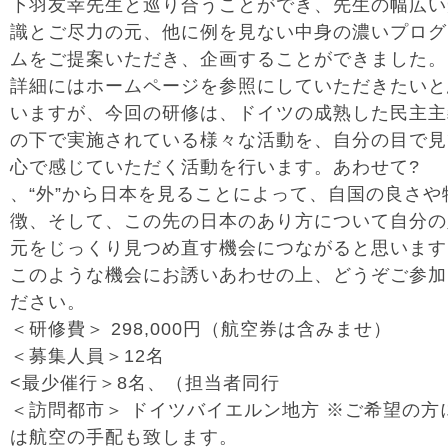
下羽友幸先生と巡り合うことができ、先生の幅広い
識とご尽力の元、他に例を見ない中身の濃いプログ
ムをご提案いただき、企画することができました。
詳細にはホームページを参照にしていただきたいと
いますが、今回の研修は、ドイツの成熟した民主主
の下で実施されている様々な活動を、自分の目で見
心で感じていただく活動を行います。あわせて?
、“外”から日本を見ることによって、自国の良さや
徴、そして、この先の日本のあり方について自分の
元をじっくり見つめ直す機会につながると思います
このような機会にお誘いあわせの上、どうぞご参加
ださい。
＜研修費＞ 298,000円（航空券は含みませ）
＜募集人員＞12名
<最少催行＞8名、（担当者同行
＜訪問都市＞ ドイツバイエルン地方 ※ご希望の方
は航空の手配も致します。