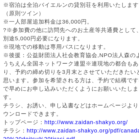
※宿泊は全泊バイエルンの貸別荘を利用いたします
（原則ツイン）
※一人部屋追加料金は36,000円。
?※参加費の他に訪問先へのお土産等共通費として
別途5,000円必要になります。
※現地での移動は専用バスになります。
※後援：公益財団法人社会教育協会,NPO法人森の
うちえん全国ネットワーク連盟※連現地の都合もあ
り、予約の締め切りを3月末とさせていただきたい
思います。参加を希望される方は、予約で結構です
で早めにお申し込みいただくようにお願いいたしま
す。
チラシ、お誘い、申し込書などはホームページより
ウンロードできます。
トップページ：
http://www.zaidan-shakyo.org/
チラシ：
http://www.zaidan-shakyo.org/pdf/canad