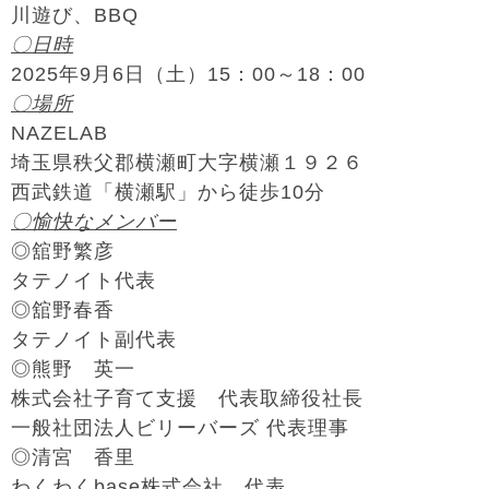
川遊び、BBQ
〇日時
2025年9月6日（土）15：00～18：00
〇場所
NAZELAB
埼玉県秩父郡横瀬町大字横瀬１９２６
西武鉄道「横瀬駅」から徒歩10分
〇愉快なメンバー
◎舘野繁彦
タテノイト代表
◎舘野春香
タテノイト副代表
◎熊野 英一
株式会社子育て支援 代表取締役社長
一般社団法人ビリーバーズ 代表理事
◎清宮 香里
わくわくbase株式会社 代表