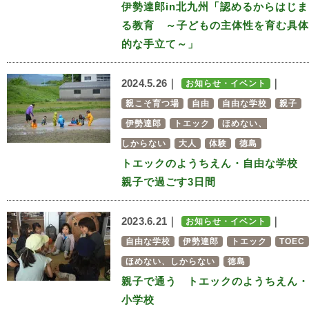
伊勢達郎in北九州「認めるからはじま
る教育 ～子どもの主体性を育む具体
的な手立て～」
2024.5.26｜
｜
お知らせ・イベント
親こそ育つ場
自由
自由な学校
親子
伊勢達郎
トエック
ほめない、
しからない
大人
体験
徳島
トエックのようちえん・自由な学校
親子で過ごす3日間
2023.6.21｜
｜
お知らせ・イベント
自由な学校
伊勢達郎
トエック
TOEC
ほめない、しからない
徳島
親子で通う トエックのようちえん・
小学校