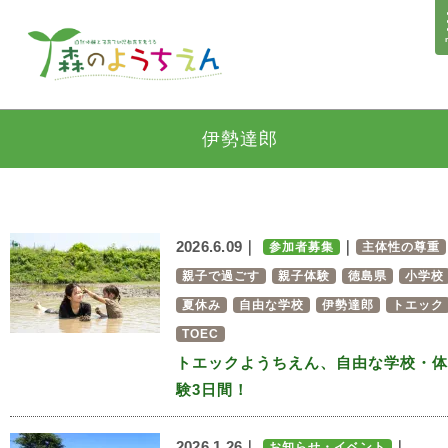
伊勢達郎
2026.6.09｜
｜
参加者募集
主体性の尊重
親子で過ごす
親子体験
徳島県
小学校
夏休み
自由な学校
伊勢達郎
トエック
TOEC
トエックようちえん、自由な学校・体
験3日間！
2026.1.26｜
｜
お知らせ・イベント