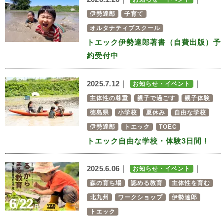
伊勢達郎
子育て
オルタナティブスクール
トエック伊勢達郎著書（自費出版）予
約受付中
2025.7.12｜
｜
お知らせ・イベント
主体性の尊重
親子で過ごす
親子体験
徳島県
小学校
夏休み
自由な学校
伊勢達郎
トエック
TOEC
トエック自由な学校・体験3日間！
2025.6.06｜
｜
お知らせ・イベント
森の育ち場
認める教育
主体性を育む
北九州
ワークショップ
伊勢達郎
トエック