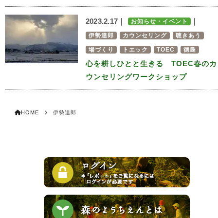
2023.2.17｜
｜
お知らせ・イベント
伊勢達郎
カウンセリング
聴きあう
場づくり
トエック
TOEC
徳島
心を耕しひとと生きる TOEC春のカ
ウンセリングワークショップ
HOME
伊勢達郎