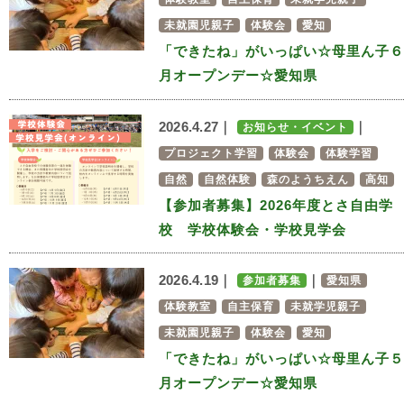
未就園児親子
体験会
愛知
「できたね」がいっぱい☆母里ん子６
月オープンデー☆愛知県
2026.4.27｜
｜
お知らせ・イベント
プロジェクト学習
体験会
体験学習
自然
自然体験
森のようちえん
高知
【参加者募集】2026年度とさ自由学
校 学校体験会・学校見学会
2026.4.19｜
｜
参加者募集
愛知県
体験教室
自主保育
未就学児親子
未就園児親子
体験会
愛知
「できたね」がいっぱい☆母里ん子５
月オープンデー☆愛知県