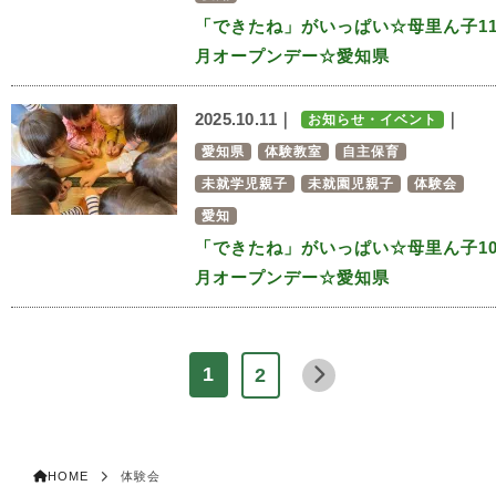
「できたね」がいっぱい☆母里ん子1
月オープンデー☆愛知県
2025.10.11｜
｜
お知らせ・イベント
愛知県
体験教室
自主保育
未就学児親子
未就園児親子
体験会
愛知
「できたね」がいっぱい☆母里ん子1
月オープンデー☆愛知県
1
2
HOME
体験会