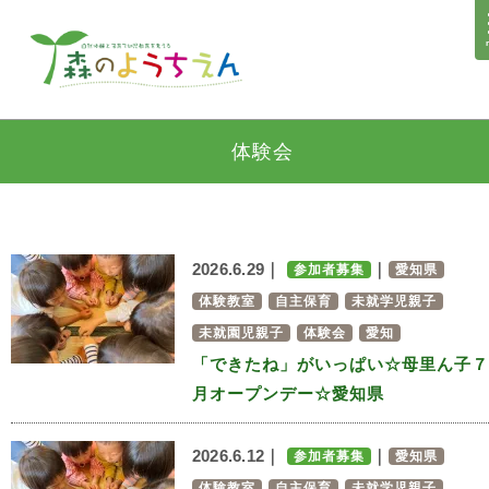
体験会
2026.6.29｜
｜
参加者募集
愛知県
体験教室
自主保育
未就学児親子
未就園児親子
体験会
愛知
「できたね」がいっぱい☆母里ん子７
月オープンデー☆愛知県
2026.6.12｜
｜
参加者募集
愛知県
体験教室
自主保育
未就学児親子