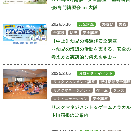
会/専門講習会 in 大阪
2026.5.16｜
｜
安全講座
海遊び
実践
千葉県
幼児
安全講座
【中止】幼児の海遊び安全講座
～幼児の海辺の活動を支える、安全の
考え方と実践的な備えを学ぶ～
2025.2.05｜
｜
お知らせ・イベント
リスクマネジメント講座
野外活動安全講座
リスクマネージメント
ゲーム
ダンス
コミュニケーション
安全講座
リスクマネジメント＆ゲームアラカル
トin箱根のご案内