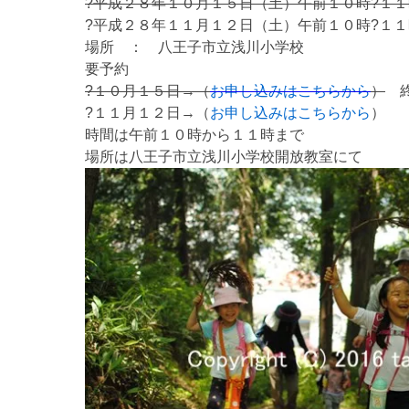
?平成２８年１０月１５日（土）午前１０時?１
?平成２８年１１月１２日（土）午前１０時?１
場所 ： 八王子市立浅川小学校
要予約
?１０月１５日→（
お申し込みはこちらから
）
終
?１１月１２日→（
お申し込みはこちらから
）
時間は午前１０時から１１時まで
場所は八王子市立浅川小学校開放教室にて