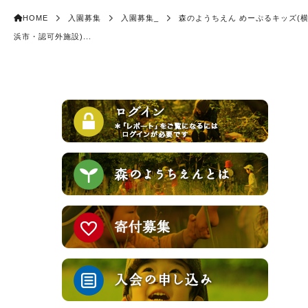
HOME
入園募集
入園募集_
森のようちえん めーぷるキッズ(
浜市・認可外施設)...