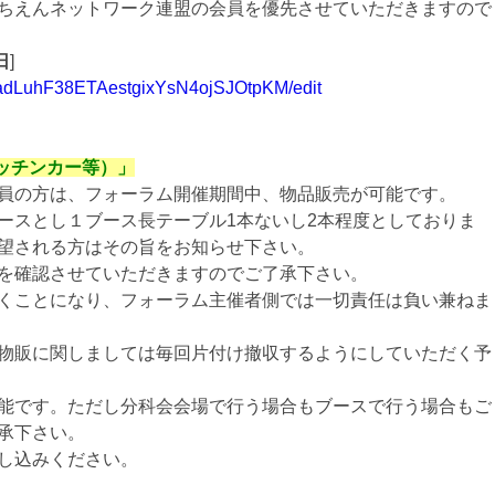
ちえんネットワーク連盟の会員を優先させていただきますので
日
]
43adLuhF38ETAestgixYsN4ojSJOtpKM/edit
ッチンカー等）」
員の方は、フォーラム開催期間中、物品販売が可能です。
ースとし１ブース長テーブル1本ないし2本程度としておりま
望される方はその旨をお知らせ下さい。
を確認させていただきますのでご了承下さい。
くことになり、フォーラム主催者側では一切責任は負い兼ねま
物販に関しましては毎回片付け撤収するようにしていただく予
能です。ただし分科会会場で行う場合もブースで行う場合もご
承下さい。
し込みください。