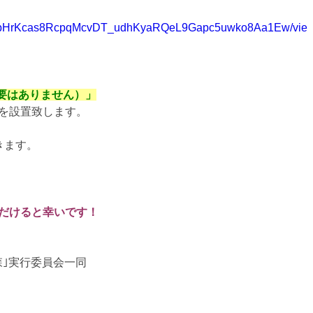
SfX9BbHrKcas8RcpqMcvDT_udhKyaRQeL9Gapc5uwko8Aa1Ew/vie
要はありません）」
を設置致します。
きます。
だけると幸いです！
森｣実行委員会一同