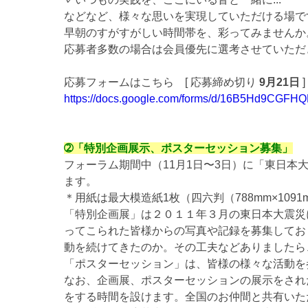
などなど、様々な思いを実現していただける場で
早朝のすがすがしい時間帯を、彩ってみませんか
応募者多数の場合は会員優先に選考させていただ
応募フォームはこちら [ 応募締め切り
9月21日
]
https://docs.google.com/forms/d/16B5Hd9CGFHQ
➁「特別企画展示、ポスターセッション募集」
フォーラム期間中（11月1日〜3日）に「東日
ます。
＊用紙は最大模造紙1枚（四六判（788mm×109
「特別企画展」は２０１１年３月の東日本大震災
ってこられた皆様からの写真や記録を募集してお
動を続けてきたのか。その工夫などありましたら
「ポスターセッション」は、皆様の様々な活動を
なお、企画展、ポスターセッションの展示をされ
をする時間を設けます。全国のお仲間と共有いた