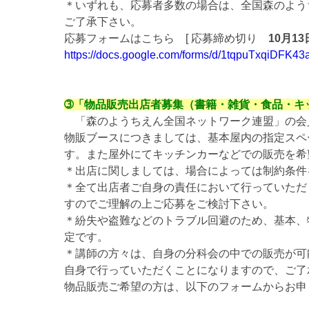
＊いずれも、応募者多数の場合は、全国森のよう
ご了承下さい。
応募フォームはこちら [ 応募締め切り
10月13
https://docs.google.com/forms/d/1tqpuTxqiDFK
➂「物品販売出店者募集（書籍・雑貨・食品・キ
「森のようちえん全国ネットワーク連盟」の会
物販ブースにつきましては、基本屋内の指定スペ
す。また屋外にてキッチンカーなどでの販売を希
＊出店に関しましては、場合によっては制約条件
＊全て出店者ご自身の責任において行っていただ
すのでご理解の上ご応募をご検討下さい。
＊紛失や盗難などのトラブル回避のため、基本、
定です。
＊講師の方々は、自身の分科会の中での販売が可
自身で行っていただくことになりますので、ご了
物品販売ご希望の方は、以下のフォームからお申