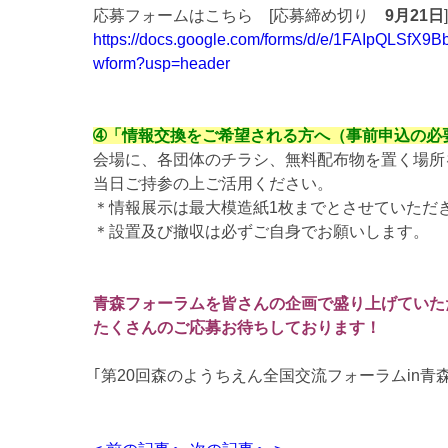
応募フォームはこちら [応募締め切り
9月21日
]
https://docs.google.com/forms/d/e/1FAIpQL
wform?usp=header
➃「情報交換をご希望される方へ（事前申込の必
会場に、各団体のチラシ、無料配布物を置く場所
当日ご持参の上ご活用ください。
＊情報展示は最大模造紙1枚までとさせていただ
＊設置及び撤収は必ずご自身でお願いします。
青森フォーラムを皆さんの企画で盛り上げていた
たくさんのご応募お待ちしております！
｢第20回森のようちえん全国交流フォーラムin青