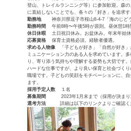
登山、トレイルランニング等）に参加歓迎。森の
に直結しないことでも、各々の「好き」を追求す
勤務地
神奈川県逗子市桜山8-4-7「海のじど
勤務時間
午前8時〜午後5時が原則。昼休憩1時
休日休暇
土日祝日休み。お盆休み、年末年始休
応募資格
保育士資格必須。経験者優遇。
求める人物像
「子どもが好き」「自然が好き」
ミュニケーション力のある人を求めています。多
り、寄り添う気持ちや理解する姿勢も大切です。
ハードな仕事ですが、より良い保育と社会づくり
職場です。子どもの笑顔をモチベーションに、自
ます。
採用予定人数
１名
募集期間
2023年1月末まで（採用が決まり
選考方法
詳細は以下のリンクよりご確認く