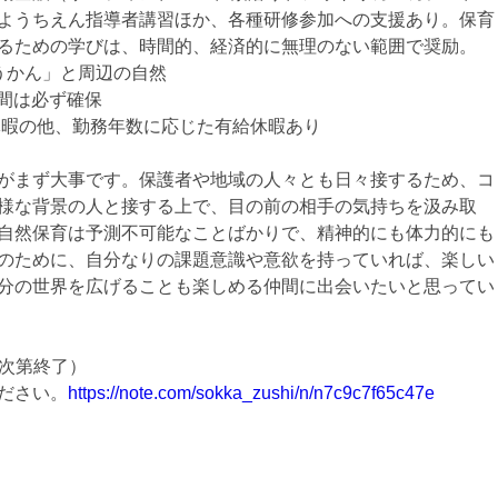
ようちえん指導者講習ほか、各種研修参加への支援あり。保育
るための学びは、時間的、経済的に無理のない範囲で奨励。
うかん」と周辺の自然
間は必ず確保
暇の他、勤務年数に応じた有給休暇あり
がまず大事です。保護者や地域の人々とも日々接するため、コ
様な背景の人と接する上で、目の前の相手の気持ちを汲み取
自然保育は予測不可能なことばかりで、精神的にも体力的にも
のために、自分なりの課題意識や意欲を持っていれば、楽しい
分の世界を広げることも楽しめる仲間に出会いたいと思ってい
次第終了）
ださい。
https://note.com/sokka_zushi/n/n7c9c7f65c47e