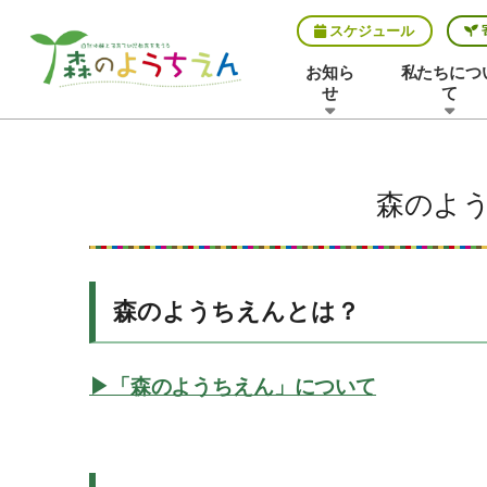
スケジュール
お知ら
私たちにつ
せ
て
森のよ
森のようちえんとは？
▶︎「森のようちえん」について