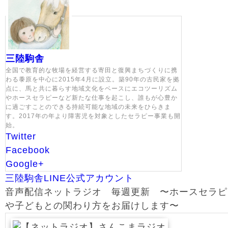
三陸駒舎
全国で教育的な牧場を経営する寄田と復興まちづくりに携
わる黍原を中心に2015年4月に設立。築90年の古民家を拠
点に、馬と共に暮らす地域文化をベースにエコツーリズム
やホースセラピーなど新たな仕事を起こし、誰もが心豊か
に過ごすことのできる持続可能な地域の未来をひらきま
す。2017年の年より障害児を対象としたセラピー事業も開
始。
Twitter
Facebook
Google+
三陸駒舎LINE公式アカウント
音声配信ネットラジオ 毎週更新 〜ホースセラピ
や子どもとの関わり方をお届けします〜