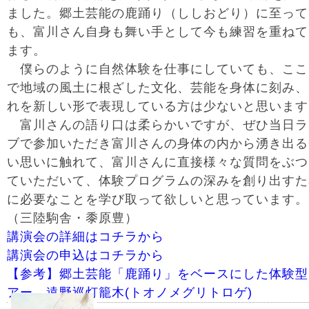
ました。郷土芸能の鹿踊り（ししおどり）に至って
も、富川さん自身も舞い手として今も練習を重ねて
ます。
僕らのように自然体験を仕事にしていても、ここ
で地域の風土に根ざした文化、芸能を身体に刻み、
れを新しい形で表現している方は少ないと思います
富川さんの語り口は柔らかいですが、ぜひ当日ラ
ブで参加いただき富川さんの身体の内から湧き出る
い思いに触れて、富川さんに直接様々な質問をぶつ
ていただいて、体験プログラムの深みを創り出すた
に必要なことを学び取って欲しいと思っています。
（三陸駒舎・黍原豊）
講演会の詳細はコチラから
講演会の申込はコチラから
【参考】郷土芸能「鹿踊り」をベースにした体験型
アー 遠野巡灯籠木(トオノメグリトロゲ)