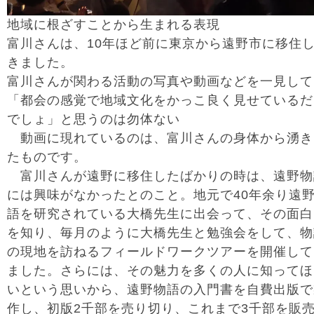
地域に根ざすことから生まれる表現
富川さんは、10年ほど前に東京から遠野市に移住
きました。
富川さんが関わる活動の写真や動画などを一見して
「都会の感覚で地域文化をかっこ良く見せているだ
でしょ」と思うのは勿体ない
動画に現れているのは、富川さんの身体から湧き
たものです。
富川さんが遠野に移住したばかりの時は、遠野物
には興味がなかったとのこと。地元で40年余り遠
語を研究されている大橋先生に出会って、その面白
を知り、毎月のように大橋先生と勉強会をして、物
の現地を訪ねるフィールドワークツアーを開催して
ました。さらには、その魅力を多くの人に知ってほ
いという思いから、遠野物語の入門書を自費出版で
作し、初版2千部を売り切り、これまで3千部を販