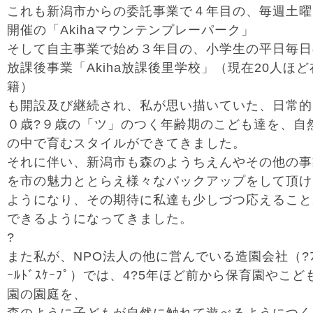
これも新潟市からの委託事業で４年目の、毎週土曜
開催の「Akihaマウンテンプレーパーク」
そして自主事業で始め３年目の、小学生の平日毎日
放課後事業「Akiha放課後里学校」（現在20人ほど
籍）
も開設及び継続され、私が思い描いていた、日常的
０歳?９歳の「ツ」のつく年齢期のこども達を、自
の中で育むスタイルができてきました。
それに伴い、新潟市も森のようちえんやその他の事
を市の魅力ととらえ様々なバックアップをして頂け
ようになり、その期待に私達も少しづつ応えること
できるようになってきました。
?
また私が、NPO法人の他に営んでいる造園会社（?ﾌ
ｰﾙﾄﾞｽｹｰﾌﾟ）では、4?5年ほど前から保育園やこど
園の園庭を、