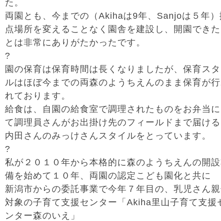
た。
両園とも、今までの（Akihaは9年、Sanjoは５年
点場所を変えることなく園舎を建設し、開園できた
とは非常にありがたかったです。
?
園の保育は保育時間は長くなりましたが、保育スタ
ルはほぼ今までの両森のようちえんのまま保育が行
れております。
給食は、自園の給食室で調理されたものをお弁当に
て調理員さんがお出掛け先のフィールドまで届ける
内田さんのみっけさんスタイルをとっています。
?
私が２０１０年から本格的に森のようちえんの開設
備を始めて１０年、両園の認定こども園化と共に
新潟市からの委託事業で今年７年目の、乳児さん親
対象の子育て支援センター「Akiha里山子育て支援
ンター森のいえ」