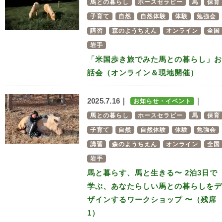
馬との暮らし
ホースセラピー
馬
保育
子育て
自然
自然体験
体験
勉強会
講習
森のようちえん
オンライン
全国
岩手
「米国歩き旅でみた馬との暮らし」お
話会（オンライン＆現地開催）
2025.7.16｜
｜
お知らせ・イベント
馬との暮らし
ホースセラピー
馬
保育
子育て
自然
自然体験
体験
勉強会
講習
森のようちえん
オンライン
全国
岩手
馬と暮らす、馬と生きる〜 2泊3日で
学ぶ、あなたらしい馬との暮らしをデ
ザインするワークショップ 〜（残席
1）