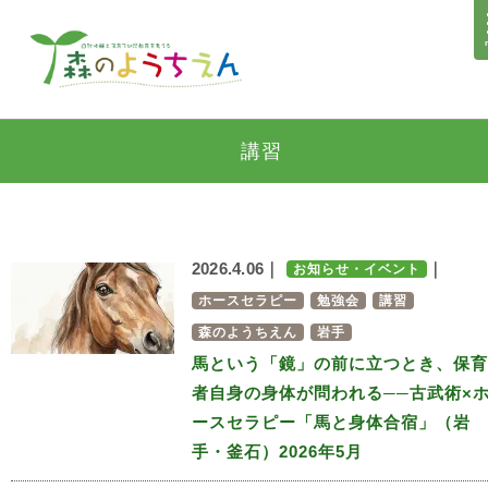
講習
2026.4.06｜
｜
お知らせ・イベント
ホースセラピー
勉強会
講習
森のようちえん
岩手
馬という「鏡」の前に立つとき、保育
者自身の身体が問われる──古武術×
ースセラピー「馬と身体合宿」（岩
手・釜石）2026年5月