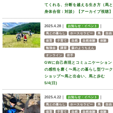
てくれる、分断を越える生き方（馬と
身体合宿：対談）【アーカイブ視聴】
2025.4.28｜
｜
お知らせ・イベント
馬との暮らし
ホースセラピー
馬
自由
保育
子育て
自然
自然体験
体験
勉強会
講習
森のようちえん
オンライン
岩手
GWに自己表現とコミュニケーション
の感性を磨く〜馬との暮らし型ワーク
ショップ〜馬と出会い、馬と歩む
5/4(日)
2025.4.22｜
｜
お知らせ・イベント
馬との暮らし
ホースセラピー
馬
自由
保育
子育て
自然
自然体験
体験