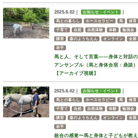
2025.6.02｜
｜
お知らせ・イベント
馬との暮らし
ホースセラピー
馬
保育
子育て
自然
自然体験
体験
勉強会
講習
森のようちえん
オンライン
全国
岩手
馬と人、そして言葉——身体と対話の
アンサンブル（馬と身体合宿：鼎談）
【アーカイブ視聴】
2025.6.02｜
｜
お知らせ・イベント
馬との暮らし
ホースセラピー
馬
保育
子育て
自然
自然体験
体験
勉強会
講習
森のようちえん
オンライン
全国
岩手
統合の感覚〜馬と身体と子どもが教え