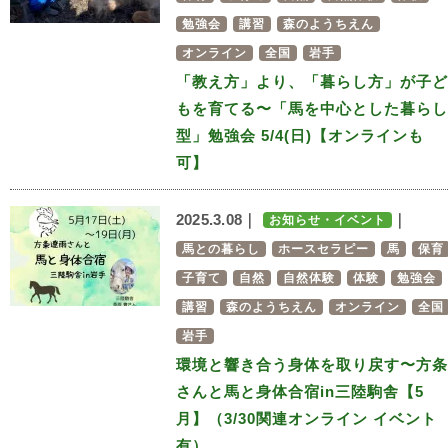
勉強会
講習
森のようちえん
オンライン
全国
岩手
「教え方」より、「暮らし方」が子ど
もを育てる〜「馬を中心とした暮らし
型」勉強会 5/4(日)【オンラインも
可】
2025.3.08｜
｜
お知らせ・イベント
馬との暮らし
ホースセラピー
馬
保育
子育て
自然
自然体験
体験
勉強会
講習
森のようちえん
オンライン
全国
岩手
環境と響き合う身体を取り戻す〜方条
さんと馬と身体合宿in三陸駒舎【5
月】（3/30関連オンライン イベント
有）