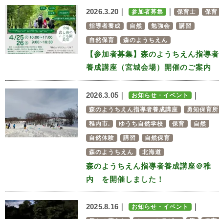
2026.3.20｜
｜
参加者募集
保育士
保育
指導者養成
自然
勉強会
講習
自然保育
森のようちえん
【参加者募集】森のようちえん指導者
養成講座（宮城会場）開催のご案内
2026.3.05｜
｜
お知らせ・イベント
森のようちえん指導者養成講座
勇知保育所
稚内市.
ゆうち自然学校
保育
自然
自然体験
講習
自然保育
森のようちえん
北海道
森のようちえん指導者養成講座＠稚
内 を開催しました！
2025.8.16｜
｜
お知らせ・イベント