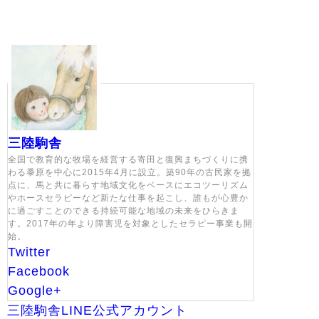
三陸駒舎
全国で教育的な牧場を経営する寄田と復興まちづくりに携
わる黍原を中心に2015年4月に設立。築90年の古民家を拠
点に、馬と共に暮らす地域文化をベースにエコツーリズム
やホースセラピーなど新たな仕事を起こし、誰もが心豊か
に過ごすことのできる持続可能な地域の未来をひらきま
す。2017年の年より障害児を対象としたセラピー事業も開
始。
Twitter
Facebook
Google+
三陸駒舎LINE公式アカウント