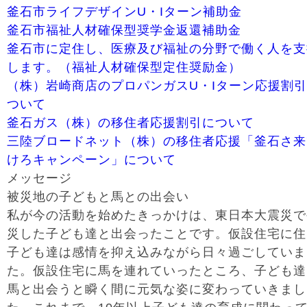
釜石市ライフデザインU・Iターン補助金
釜石市福祉人材確保型奨学金返還補助金
釜石市に定住し、医療及び福祉の分野で働く人を支
します。（福祉人材確保型定住奨励金）
（株）岩崎商店のプロパンガスU・Iターン応援割
ついて
釜石ガス（株）の移住者応援割引について
三陸ブロードネット（株）の移住者応援「釜石さ来
けろキャンペーン」について
メッセージ
被災地の子どもと馬との出会い
私が今の活動を始めたきっかけは、東日本大震災で
災した子ども達と出会ったことです。仮設住宅に住
子ども達は感情を抑え込みながら日々過ごしていま
た。仮設住宅に馬を連れていったところ、子ども達
馬と出会うと瞬く間に元気な姿に変わっていきまし