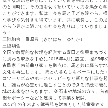
様々な課題を解きほぐしていく道を馬は示してくれ
のと同時に、その道を切り拓いていく力を馬から学
ことができます。私は、今も馬と子ども達から、様
な学びや気付きを得ています。共に成長し、この足
から心豊かに過ごせる社会を創り出していきましょ
う！
三陸駒舎 黍原豊（きびはら ゆたか）
三陸駒舎
全国で教育的な牧場を経営する寄田と復興まちづく
に携わる黍原を中心に2015年4月に設立。 築95年
古民家「南部曲り家」を拠点に、馬と共に暮らす地
文化を再生します。 馬との暮らしをベースにした
コツーリズムやホースセラピーなど新たな仕事を起
し、誰もが心豊かに過ごすことのできる持続可能な
域の未来をひらきます。 釜石市や地域の方々、首
圏サポーターなどと連携して事業を展開。
2017年の年末より障害児を対象とした児童発達支