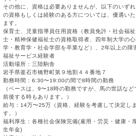
その他に、資格は必要ありませんが、以下のいずれ
の資格もしくは経験のある方については、優遇いた
ます。
保育士、児童指導員任用資格（教員免許・社会福祉
士・精神保健福祉士の資格取得者、四年制大学の心
学・教育学・社会学部を卒業など）、2年以上の障
福祉サービス経験者
活動場所：三陸駒舎
岩手県釜石市橋野町第９地割４４番地７
勤務時間：6:30〜19:00の間で8時間の勤務
（ベースは、9〜18時の勤務ですが、馬の世話など
前後する時もあります。）
給与：14万〜25万（資格、経験を考慮して決定し
す。）
福利厚生：各種社会保険完備(雇用・労災・健康・
生年金)