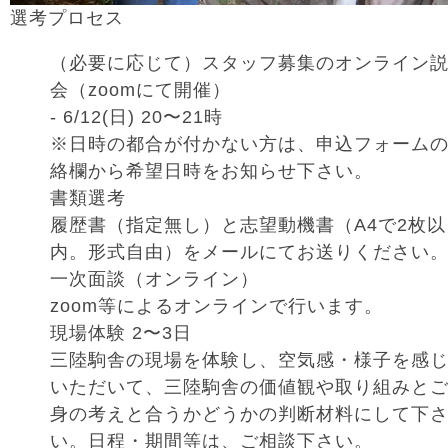
選考プロセス
（必要に応じて）スタッフ募集のオンライン
会（zoomにて開催）
- 6/12(日) 20〜21時
※日時の都合が付かない方は、申込フォーム
絡欄から希望日時をお知らせ下さい。
書類選考
履歴書（指定無し）と志望動機書（A4で2枚以
内。形式自由）をメールにてお送りください
一次面談（オンライン）
zoom等によるオンラインで行います。
現場体験 2〜3日
三陸駒舎の現場を体験し、空気感・様子を感
いただいて、三陸駒舎の価値観や取り組みと
身の考えと合うかどうかの判断材料にして下
い。日程・期間等は、ご相談下さい。